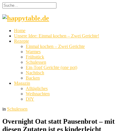
Home
Unsere Idee: Einmal kochen – Zwei Gerichte!
Rezepte
Einmal kochen – Zwei Gerichte
Warmes
Frühstück
Schulessen
Ein-Topf Gerichte (one pot)
Nachtisch
Backen
Magazin
Alltägliches
Weihnachten
DIY
in
Schulessen
Overnight Oat statt Pausenbrot – mit
diesen Zutaten ist es kinderleicht