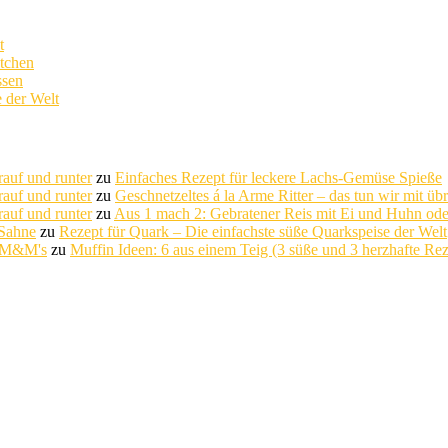
t
ätchen
ssen
e der Welt
rauf und runter
zu
Einfaches Rezept für leckere Lachs-Gemüse Spieße
rauf und runter
zu
Geschnetzeltes á la Arme Ritter – das tun wir mit üb
rauf und runter
zu
Aus 1 mach 2: Gebratener Reis mit Ei und Huhn ode
 Sahne
zu
Rezept für Quark – Die einfachste süße Quarkspeise der Welt
d M&M's
zu
Muffin Ideen: 6 aus einem Teig (3 süße und 3 herzhafte Reze