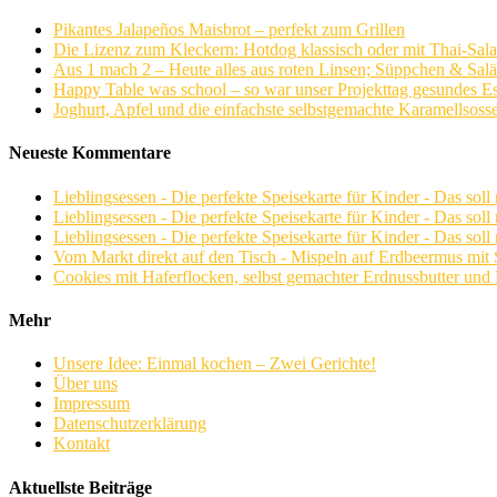
Pikantes Jalapeños Maisbrot – perfekt zum Grillen
Die Lizenz zum Kleckern: Hotdog klassisch oder mit Thai-Sala
Aus 1 mach 2 – Heute alles aus roten Linsen; Süppchen & Sal
Happy Table was school – so war unser Projekttag gesundes E
Joghurt, Apfel und die einfachste selbstgemachte Karamellsoss
Neueste Kommentare
Lieblingsessen - Die perfekte Speisekarte für Kinder - Das soll 
Lieblingsessen - Die perfekte Speisekarte für Kinder - Das soll 
Lieblingsessen - Die perfekte Speisekarte für Kinder - Das soll 
Vom Markt direkt auf den Tisch - Mispeln auf Erdbeermus mit
Cookies mit Haferflocken, selbst gemachter Erdnussbutter un
Mehr
Unsere Idee: Einmal kochen – Zwei Gerichte!
Über uns
Impressum
Datenschutzerklärung
Kontakt
Aktuellste Beiträge